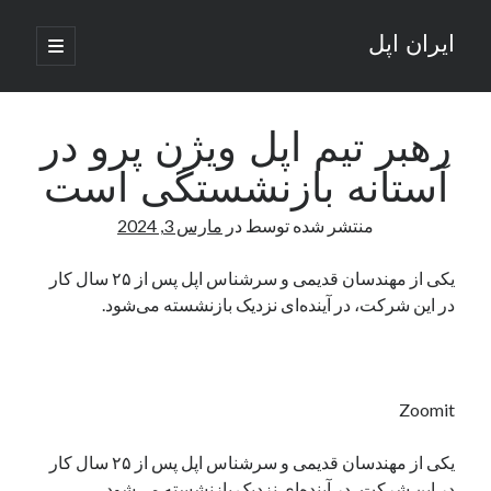
ایران اپل
باز
کردن
نوار
فهرست
اصلی
جستجو
کناری
جستجو
رهبر تیم اپل ویژن پرو در
آستانه بازنشستگی است
نوشته‌های تازه
منتشر شده توسط
در
مارس 3, 2024
راه‌های اتصال موبایل و کامپیوتر به یکدیگر: تجربه‌ای یکپارچه و کاربردی
انتقاد کاربران از اتمام زودهنگام بسته‌های اینترنت ایرانسل همزمان با شرایط
یکی از مهندسان قدیمی و سرشناس اپل پس از ۲۵ سال کار
جنگی
در این شرکت، در آینده‌ای نزدیک بازنشسته می‌شود.
ادعای نت‌بلاکس: قطعی اینترنت ایران بیش از 120 ساعت ادامه یافت؛ اتصال
کشور به حدود یک درصد رسید
قطعی اینترنت در ایران از مرز 48 ساعت گذشت!
گوشی HMD Luma با دوربین 50 مگاپیکسل و نمایشگر 120 هرتز رونمایی شد
Zoomit
یکی از مهندسان قدیمی و سرشناس اپل پس از ۲۵ سال کار
آخرین دیدگاه‌ها
در این شرکت، در آینده‌ای نزدیک بازنشسته می‌شود.