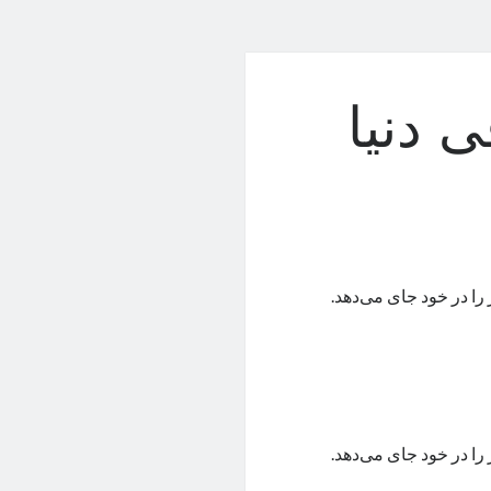
 دنیا