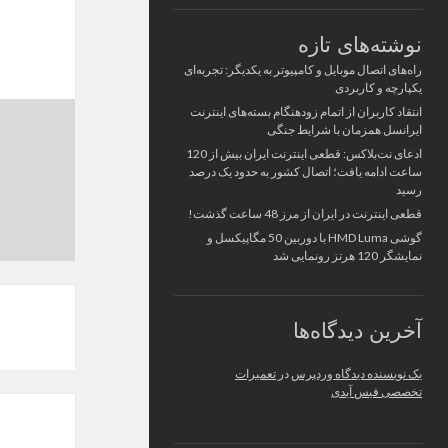
نوشته‌های تازه
راه‌های اتصال موبایل و کامپیوتر به یکدیگر: تجربه‌ای
یکپارچه و کاربردی
انتقاد کاربران از اتمام زودهنگام بسته‌های اینترنت
ایرانسل همزمان با شرایط جنگی
ادعای نت‌بلاکس: قطعی اینترنت ایران بیش از 120
ساعت ادامه یافت؛ اتصال کشور به حدود یک درصد
رسید
قطعی اینترنت در ایران از مرز 48 ساعت گذشت!
گوشی HMD Luma با دوربین 50 مگاپیکسل و
نمایشگر 120 هرتز رونمایی شد
آخرین دیدگاه‌ها
یک نویسنده دیدگاه وردپرس
در
تعمیرات
تخصصی فیس آیدی