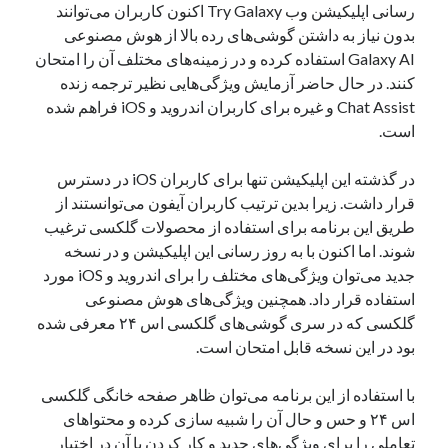
رسانی اپلیکیشن وب Try Galaxy اکنون کاربران می‌توانند
یک نویسنده دیدگاه وردپرس
در
تعمیرات تخصصی فیس آیدی
بدون نیاز به داشتن گوشی‌های رده بالا از هوش مصنوعی
Galaxy AI استفاده کرده و در زمینه‌های مختلف آن را امتحان
کنند. در حال حاضر آزمایش ویژگی‌هایی نظیر ترجمه زنده
Chat Assist و غیره برای کاربران اندروید و iOS فراهم شده
بایگانی‌ها
است.
مارس 2026
فوریه 2026
در گذشته این اپلیکیشن تنها برای کاربران iOS در دسترس
ژانویه 2026
قرار داشت. زیرا بدین ترتیب کاربران آیفون می‌توانستند از
دسامبر 2025
طریق این برنامه برای استفاده از محصولات گلکسی ترغیب
نوامبر 2025
شوند. اما اکنون با به روز رسانی این اپلیکیشن و در نسخه
آگوست 2025
جدید می‌توان ویژگی‌های مختلف را برای اندروید و iOS مورد
جولای 2025
استفاده قرار داد. همچنین ویژگی‌های هوش مصنوعی
ژوئن 2025
گلکسی که در سری گوشی‌های گلکسی اس ۲۴ معرفی شده
می 2025
بود در این نسخه قابل امتحان است.
آوریل 2025
مارس 2025
با استفاده از این برنامه می‌توان ظاهر صفحه خانگی گلکسی
فوریه 2025
اس ۲۴ و حس و حال آن را شبیه سازی کرده و محتواهای
ژانویه 2025
تعاملی را برای ویژگی‌های جدید و کار کردن با آن در اختیار
دسامبر 2024