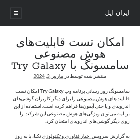
ایران اپل
باز
کردن
نوار
فهرست
اصلی
جستجو
کناری
جستجو
امکان تست قابلیت‌های
هوش مصنوعی
نوشته‌های تازه
سامسونگ با Try Galaxy
راه‌های اتصال موبایل و کامپیوتر به یکدیگر: تجربه‌ای یکپارچه و کاربردی
منتشر شده توسط
در
مارس 3, 2024
انتقاد کاربران از اتمام زودهنگام بسته‌های اینترنت ایرانسل همزمان با شرایط
جنگی
ادعای نت‌بلاکس: قطعی اینترنت ایران بیش از 120 ساعت ادامه یافت؛ اتصال
سامسونگ روز رسانی برنامه وب Try Galaxy امکان تست
کشور به حدود یک درصد رسید
قابلیت‌های
هوش مصنوعی
را برای دیگر کاربران گوشی‌های
قطعی اینترنت در ایران از مرز 48 ساعت گذشت!
اندرویدی و یا حتی آیفون‌ها فراهم کرده است. استفاده از این
گوشی HMD Luma با دوربین 50 مگاپیکسل و نمایشگر 120 هرتز رونمایی شد
برنامه می‌توان ویژگی‌های هوش مصنوعی این شرکت را
روی دیگر گوشی‌های اندرویدی امتحان کرد.
آخرین دیدگاه‌ها
به گزارش سرویس
اخبار فناوری و تکنولوژی
تکنا، با به روز