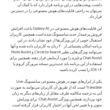
داشت. ویجت‌هایی در این برنامه قرار دارد که با کمک آن
نوامبر 2024
می‌توان به راحتی قابلیت‌های هوش مصنوعی را در دسترس
اکتبر 2024
قرار داد.
سپتامبر 2024
آگوست 2024
این قابلیت‌های هوش مصنوعی در Galaxy AI باعث افزایش
جولای 2024
فروش پرچمدار جدید سامسونگ شده است همچنین کاربران
ژوئن 2024
استقبال خوبی از این ویژگی‌ها از خود نشان دادند. در این
می 2024
برنامه امکان پشتیبانی از ۲۰ زبان به کاربران داده شده و آنها
آوریل 2024
می‌توانند ویژگی‌هایی نظیر Circle to Search و Note Assist
مارس 2024
Chat Assist و غیره را مورد آزمایش قرار دهند. همچنین برای
فوریه 2024
استفاده از این برنامه باید جدیدترین نسخه مرورگر کروم یا
ژانویه 2024
iOS ۱۴ را نصب کرده باشید.
دسامبر 2023
نوامبر 2023
یکی از ابزارهای مهم در هوش مصنوعی سامسونگ Live
اکتبر 2023
Translate است که از طریق آن کاربران می‌توانند به صورت
سپتامبر 2023
آنی به ترجمه مکالمه طرف مقابل از زبان‌های دیگر به زبان
آگوست 2023
خود بپردازند. همچنین ویژگی Chat Assist برای ویرایش
جولای 2023
متون و یا تغییر لحن آنها در اختیار کاربران قرار گرفته است.
دسامبر 2022