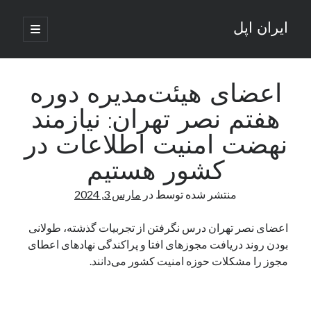
ایران اپل
باز
کردن
نوار
فهرست
اصلی
جستجو
کناری
جستجو
اعضای هیئت‌مدیره دوره
هفتم نصر تهران: نیازمند
نوشته‌های تازه
نهضت امنیت اطلاعات در
راه‌های اتصال موبایل و کامپیوتر به یکدیگر: تجربه‌ای یکپارچه و کاربردی
کشور هستیم
انتقاد کاربران از اتمام زودهنگام بسته‌های اینترنت ایرانسل همزمان با شرایط
جنگی
منتشر شده توسط
در
مارس 3, 2024
ادعای نت‌بلاکس: قطعی اینترنت ایران بیش از 120 ساعت ادامه یافت؛ اتصال
کشور به حدود یک درصد رسید
اعضای نصر تهران درس نگرفتن از تجربیات گذشته، طولانی
قطعی اینترنت در ایران از مرز 48 ساعت گذشت!
بودن روند دریافت مجوزهای افتا و پراکندگی نهادهای اعطای
گوشی HMD Luma با دوربین 50 مگاپیکسل و نمایشگر 120 هرتز رونمایی شد
مجوز را مشکلات حوزه امنیت کشور می‌دانند.
آخرین دیدگاه‌ها