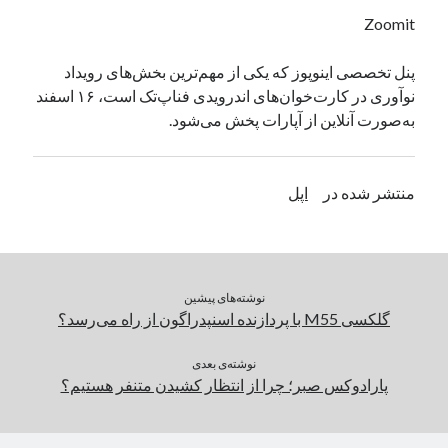
یک نویسنده دیدگاه وردپرس
در
تعمیرات تخصصی فیس آیدی
Zoomit
پنل تخصصی اینوپوز که یکی از مهم‌ترین بخش‌های رویداد
نوآوری در کارت‌خوان‌های اندرویدی فناپ‌تک است، ۱۶ اسفند
بایگانی‌ها
به‌صورت آنلاین از آپارات پخش می‌شود.
مارس 2026
فوریه 2026
ژانویه 2026
منتشر شده در
اپل
دسامبر 2025
نوامبر 2025
آگوست 2025
جولای 2025
نوشته‌های پیشین
ژوئن 2025
گلکسی M55 با پردازنده اسنپدراگون از راه می‌رسد؟
می 2025
آوریل 2025
نوشته‌ی بعدی
مارس 2025
پارادوکس صبر؛ چرا از انتظار کشیدن متنفر هستیم؟
فوریه 2025
ژانویه 2025
دسامبر 2024