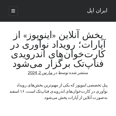
ایران اپل
باز
کردن
نوار
فهرست
اصلی
جستجو
کناری
جستجو
پخش آنلاین «اینوپوز» از
آپارات؛ رویداد نوآوری در
نوشته‌های تازه
کارت‌خوان‌های اندرویدی
راه‌های اتصال موبایل و کامپیوتر به یکدیگر: تجربه‌ای یکپارچه و کاربردی
فناپ‌تک برگزار می‌شود
انتقاد کاربران از اتمام زودهنگام بسته‌های اینترنت ایرانسل همزمان با شرایط
جنگی
منتشر شده توسط
در
مارس 2, 2024
ادعای نت‌بلاکس: قطعی اینترنت ایران بیش از 120 ساعت ادامه یافت؛ اتصال
کشور به حدود یک درصد رسید
پنل تخصصی اینوپوز که یکی از مهم‌ترین بخش‌های رویداد
قطعی اینترنت در ایران از مرز 48 ساعت گذشت!
نوآوری در کارت‌خوان‌های اندرویدی فناپ‌تک است، ۱۶ اسفند
گوشی HMD Luma با دوربین 50 مگاپیکسل و نمایشگر 120 هرتز رونمایی شد
به‌صورت آنلاین از آپارات پخش می‌شود.
آخرین دیدگاه‌ها