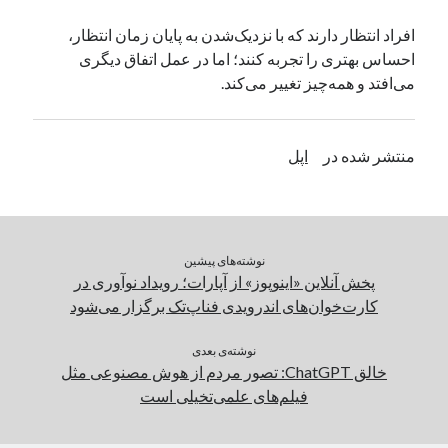
یک نویسنده دیدگاه وردپرس
در
تعمیرات تخصصی فیس آیدی
افراد انتظار دارند که با نزدیک‌شدن به پایان زمان انتظار،
احساس بهتری را تجربه کنند؛ اما در عمل اتفاق دیگری
می‌افتد و همه‌چیز تغییر می‌کند.
بایگانی‌ها
مارس 2026
منتشر شده در
اپل
فوریه 2026
ژانویه 2026
دسامبر 2025
نوامبر 2025
آگوست 2025
نوشته‌های پیشین
جولای 2025
پخش آنلاین «اینوپوز» از آپارات؛ رویداد نوآوری در
ژوئن 2025
کارت‌خوان‌های اندرویدی فناپ‌تک برگزار می‌شود
می 2025
آوریل 2025
نوشته‌ی بعدی
خالق ChatGPT: تصور مردم از هوش مصنوعی مثل
مارس 2025
فیلم‌های علمی‌تخیلی است
فوریه 2025
ژانویه 2025
دسامبر 2024