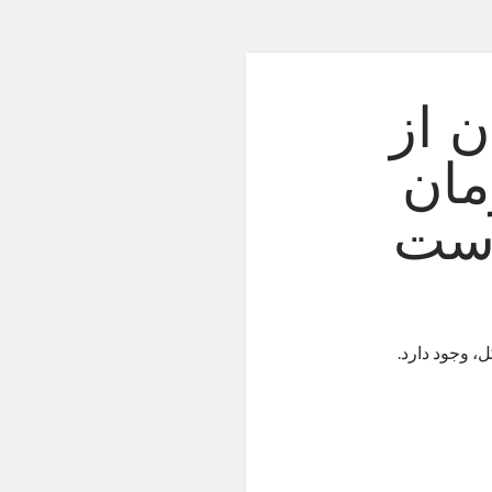
 از
مان
است
، وجود دارد.