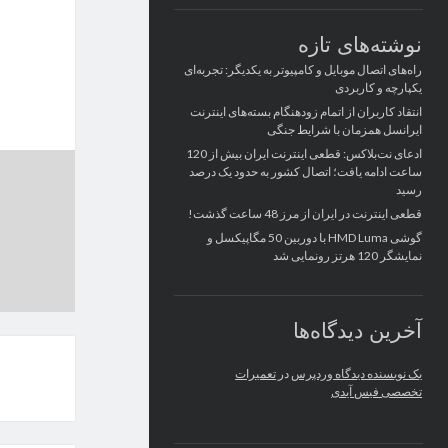
نوشته‌های تازه
راه‌های اتصال موبایل و کامپیوتر به یکدیگر: تجربه‌ای
یکپارچه و کاربردی
انتقاد کاربران از اتمام زودهنگام بسته‌های اینترنت
ایرانسل همزمان با شرایط جنگی
ادعای نت‌بلاکس: قطعی اینترنت ایران بیش از 120
ساعت ادامه یافت؛ اتصال کشور به حدود یک درصد
رسید
قطعی اینترنت در ایران از مرز 48 ساعت گذشت!
گوشی HMD Luma با دوربین 50 مگاپیکسل و
نمایشگر 120 هرتز رونمایی شد
آخرین دیدگاه‌ها
یک نویسنده دیدگاه وردپرس
در
تعمیرات
تخصصی فیس آیدی