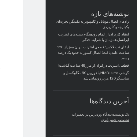
نوشته‌های تازه
راه‌های اتصال موبایل و کامپیوتر به یکدیگر: تجربه‌ای
یکپارچه و کاربردی
انتقاد کاربران از اتمام زودهنگام بسته‌های اینترنت
ایرانسل همزمان با شرایط جنگی
ادعای نت‌بلاکس: قطعی اینترنت ایران بیش از 120
ساعت ادامه یافت؛ اتصال کشور به حدود یک درصد
رسید
قطعی اینترنت در ایران از مرز 48 ساعت گذشت!
گوشی HMD Luma با دوربین 50 مگاپیکسل و
نمایشگر 120 هرتز رونمایی شد
آخرین دیدگاه‌ها
یک نویسنده دیدگاه وردپرس
در
تعمیرات
تخصصی فیس آیدی