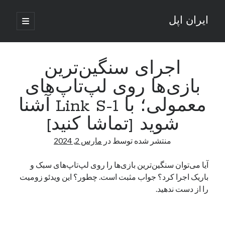
ایران اپل
باز
کردن
نوار
فهرست
اصلی
جستجو
کناری
جستجو
اجرای سنگین‌ترین
بازی‌ها روی لپ‌تاپ‌‌های
نوشته‌های تازه
معمولی؛ با Link S-1 آشنا
راه‌های اتصال موبایل و کامپیوتر به یکدیگر: تجربه‌ای یکپارچه و کاربردی
شوید [تماشا کنید]
انتقاد کاربران از اتمام زودهنگام بسته‌های اینترنت ایرانسل همزمان با شرایط
جنگی
منتشر شده توسط
در
مارس 2, 2024
ادعای نت‌بلاکس: قطعی اینترنت ایران بیش از 120 ساعت ادامه یافت؛ اتصال
کشور به حدود یک درصد رسید
آیا می‌توان سنگین‌ترین بازی‌ها را روی لپ‌تاپ‌های سبک و
قطعی اینترنت در ایران از مرز 48 ساعت گذشت!
باریک اجرا کرد؟ جواب مثبت است. چطور؟ این ویدئو زومیت
گوشی HMD Luma با دوربین 50 مگاپیکسل و نمایشگر 120 هرتز رونمایی شد
را از دست ندهید.
آخرین دیدگاه‌ها