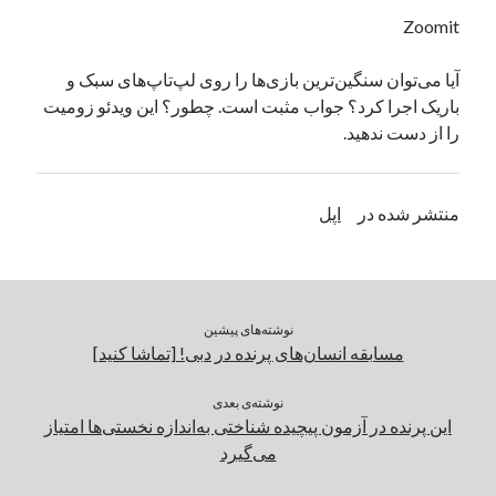
یک نویسنده دیدگاه وردپرس
در
تعمیرات تخصصی فیس آیدی
Zoomit
آیا می‌توان سنگین‌ترین بازی‌ها را روی لپ‌تاپ‌های سبک و
باریک اجرا کرد؟ جواب مثبت است. چطور؟ این ویدئو زومیت
بایگانی‌ها
را از دست ندهید.
مارس 2026
فوریه 2026
ژانویه 2026
منتشر شده در
اپل
دسامبر 2025
نوامبر 2025
آگوست 2025
جولای 2025
نوشته‌های پیشین
ژوئن 2025
مسابقه انسان‌های پرنده در دبی! [تماشا کنید]
می 2025
آوریل 2025
نوشته‌ی بعدی
مارس 2025
این پرنده در آزمون پیچیده شناختی به‌اندازه نخستی‌ها امتیاز
فوریه 2025
می‌گیرد
ژانویه 2025
دسامبر 2024