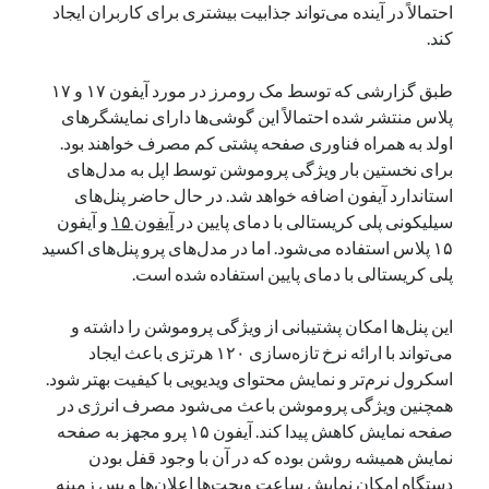
احتمالاً در آینده می‌تواند جذابیت بیشتری برای کاربران ایجاد
یک نویسنده دیدگاه وردپرس
در
تعمیرات تخصصی فیس آیدی
کند.
طبق گزارشی که توسط مک رومرز در مورد آیفون ۱۷ و ۱۷
پلاس منتشر شده احتمالاً این گوشی‌ها دارای نمایشگرهای
بایگانی‌ها
اولد به همراه فناوری صفحه پشتی کم مصرف خواهند بود.
مارس 2026
برای نخستین بار ویژگی پروموشن توسط اپل به مدل‌های
فوریه 2026
استاندارد آیفون اضافه خواهد شد. در حال حاضر پنل‌های
ژانویه 2026
سیلیکونی پلی کریستالی با دمای پایین در
آیفون ۱۵
و آیفون
دسامبر 2025
۱۵ پلاس استفاده می‌شود. اما در مدل‌های پرو پنل‌های اکسید
نوامبر 2025
پلی کریستالی با دمای پایین استفاده شده است.
آگوست 2025
جولای 2025
این پنل‌ها امکان پشتیبانی از ویژگی پروموشن را داشته و
ژوئن 2025
می‌تواند با ارائه نرخ تازه‌سازی ۱۲۰ هرتزی باعث ایجاد
می 2025
اسکرول نرم‌تر و نمایش محتوای ویدیویی با کیفیت بهتر شود.
آوریل 2025
همچنین ویژگی پروموشن باعث می‌شود مصرف انرژی در
مارس 2025
صفحه نمایش کاهش پیدا کند. آیفون ۱۵ پرو مجهز به صفحه
فوریه 2025
نمایش همیشه روشن بوده که در آن با وجود قفل بودن
ژانویه 2025
دستگاه امکان نمایش ساعت ویجت‌ها اعلان‌ها و پس زمینه
دسامبر 2024