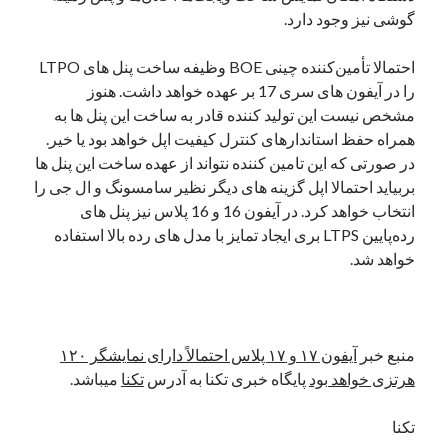
گوشی نیز وجود دارد.
نوامبر 2024
اکتبر 2024
احتمالا تأمین‌کننده چینی BOE وظیفه ساخت پنل های LTPO
سپتامبر 2024
را در آیفون های سری 17 بر عهده خواهد داشت. هنوز
آگوست 2024
مشخص نیست این تولید کننده قادر به ساخت این پنل ها به
جولای 2024
همراه حفظ استاندارهای کنترل کیفیت اپل خواهد بود یا خیر.
ژوئن 2024
در صورتی که این تامین کننده نتواند از عهده ساخت این پنل ها
می 2024
بربیاید احتمالا اپل گزینه های دیگر نظیر سامسونگ و ال جی را
آوریل 2024
انتخاب خواهد کرد. در آیفون 16 و 16 پلاس نیز پنل های
مارس 2024
رده‌پایین LTPS بری ایجاد تمایز با مدل های رده بالا استفاده
فوریه 2024
خواهد شد.
ژانویه 2024
دسامبر 2023
نوامبر 2023
اکتبر 2023
منبع خبر
آیفون ۱۷ و ۱۷ پلاس احتمالاً دارای نمایشگر ۱۲۰
سپتامبر 2023
هرتزی خواهد بود
پایگاه خبری تکنا به آدرس
تکنا
میباشد.
آگوست 2023
جولای 2023
تکنا
دسامبر 2022