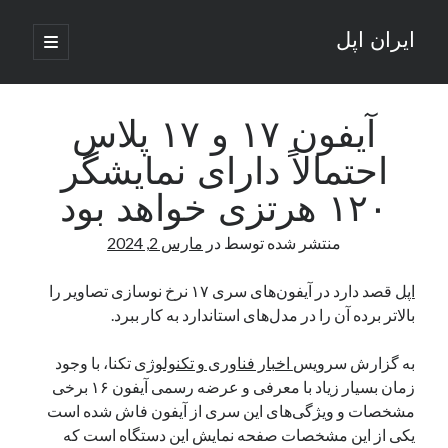
ایران اپل
باز
کردن
نوار
فهرست
اصلی
جستجو
کناری
جستجو
آیفون ۱۷ و ۱۷ پلاس
احتمالاً دارای نمایشگر
نوشته‌های تازه
۱۲۰ هرتزی خواهد بود
راه‌های اتصال موبایل و کامپیوتر به یکدیگر: تجربه‌ای یکپارچه و کاربردی
منتشر شده توسط
در
مارس 2, 2024
انتقاد کاربران از اتمام زودهنگام بسته‌های اینترنت ایرانسل همزمان با شرایط
جنگی
ادعای نت‌بلاکس: قطعی اینترنت ایران بیش از 120 ساعت ادامه یافت؛ اتصال
اپل
قصد دارد در آیفون‌های سری ۱۷ نرخ نوسازی تصاویر را
کشور به حدود یک درصد رسید
بالاتر برده آن را در مدل‌های استاندارد به کار ببرد.
قطعی اینترنت در ایران از مرز 48 ساعت گذشت!
گوشی HMD Luma با دوربین 50 مگاپیکسل و نمایشگر 120 هرتز رونمایی شد
به گزارش سرویس
اخبار فناوری و تکنولوژی
تکنا، با وجود
زمان بسیار زیاد با معرفی و عرضه رسمی آیفون ۱۶ برخی
مشخصات و ویژگی‌های این سری از آیفون فاش شده است
آخرین دیدگاه‌ها
یکی از این مشخصات صفحه نمایش این دستگاه است که