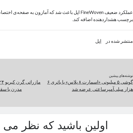
عملکرد ضعیف FineWoven اپل باعث شد که آمازون به صفحه‌ی
برچسب هشداردهنده اضافه کند.
منتشر شده در
اپل
نوشته‌های پیشین
گوشی ۵ میلیونی «اسمارت ۸ پلاس» با باتری ۶
هزار میلی‌آمپرساعتی عرضه شد
مدرن با سق
اولین باشید که نظر می د