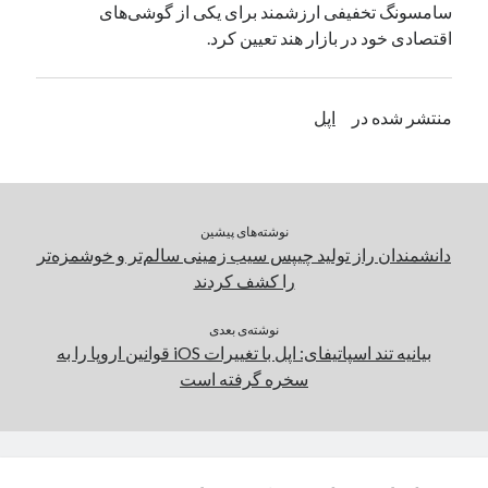
سامسونگ تخفیفی ارزشمند برای یکی از گوشی‌های
یک نویسنده دیدگاه وردپرس
در
تعمیرات تخصصی فیس آیدی
اقتصادی خود در بازار هند تعیین کرد.
بایگانی‌ها
منتشر شده در
اپل
مارس 2026
فوریه 2026
ژانویه 2026
دسامبر 2025
نوشته‌های پیشین
نوامبر 2025
دانشمندان راز تولید چیپس سیب زمینی سالم‌تر و خوشمزه‌تر
آگوست 2025
را کشف کردند
جولای 2025
ژوئن 2025
نوشته‌ی بعدی
بیانیه تند اسپاتیفای: اپل با تغییرات iOS قوانین اروپا را به
می 2025
سخره گرفته است
آوریل 2025
مارس 2025
فوریه 2025
ژانویه 2025
دسامبر 2024