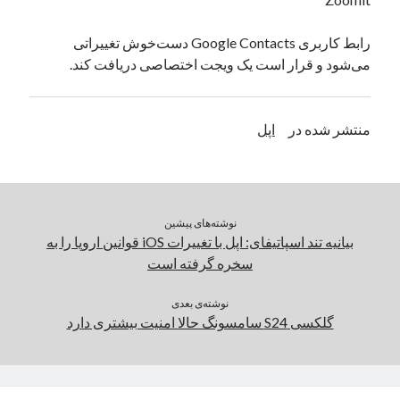
یک نویسنده دیدگاه وردپرس
در
تعمیرات تخصصی فیس آیدی
رابط کاربری Google Contacts دست‌خوش تغییراتی
می‌شود و قرار است یک ویجت اختصاصی دریافت کند.
بایگانی‌ها
مارس 2026
منتشر شده در
اپل
فوریه 2026
ژانویه 2026
دسامبر 2025
نوامبر 2025
نوشته‌های پیشین
آگوست 2025
بیانیه تند اسپاتیفای: اپل با تغییرات iOS قوانین اروپا را به
جولای 2025
سخره گرفته است
ژوئن 2025
می 2025
نوشته‌ی بعدی
آوریل 2025
گلکسی S24 سامسونگ حالا امنیت بیشتری دارد
مارس 2025
فوریه 2025
ژانویه 2025
دسامبر 2024