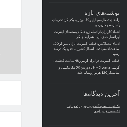
نوشته‌های تازه
راه‌های اتصال موبایل و کامپیوتر به یکدیگر: تجربه‌ای
یکپارچه و کاربردی
انتقاد کاربران از اتمام زودهنگام بسته‌های اینترنت
ایرانسل همزمان با شرایط جنگی
ادعای نت‌بلاکس: قطعی اینترنت ایران بیش از 120
ساعت ادامه یافت؛ اتصال کشور به حدود یک درصد
رسید
قطعی اینترنت در ایران از مرز 48 ساعت گذشت!
گوشی HMD Luma با دوربین 50 مگاپیکسل و
نمایشگر 120 هرتز رونمایی شد
آخرین دیدگاه‌ها
یک نویسنده دیدگاه وردپرس
در
تعمیرات
تخصصی فیس آیدی