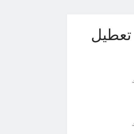
وک تعطیل