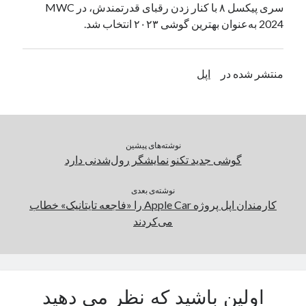
سری پیکسل ۸ با کنار زدن رقبای قدرتمندش، در MWC
یک نویسنده دیدگاه وردپرس
در
تعمیرات تخصصی فیس آیدی
2024 به‌عنوان بهترین گوشی ۲۰۲۳ انتخاب شد.
بایگانی‌ها
منتشر شده در
اپل
مارس 2026
فوریه 2026
ژانویه 2026
دسامبر 2025
نوشته‌های پیشین
نوامبر 2025
گوشی جدید تکنو نمایشگر رول‌شدنی دارد
آگوست 2025
جولای 2025
نوشته‌ی بعدی
کارمندان اپل پروژه Apple Car را «فاجعه تایتانیک» خطاب
ژوئن 2025
می‌کردند
می 2025
آوریل 2025
مارس 2025
فوریه 2025
ژانویه 2025
اولین باشید که نظر می دهید
دسامبر 2024