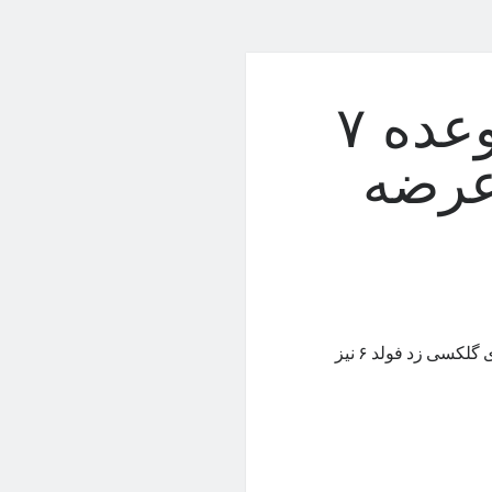
گلکسی زد فولد ۶ با وعده ۷
عرضه
به‌احتمال زیاد سیاست پشتیبانی نرم‌افزاری هفت ساله‌ی سامسونگ برای گلکسی زد فولد ۶ نیز