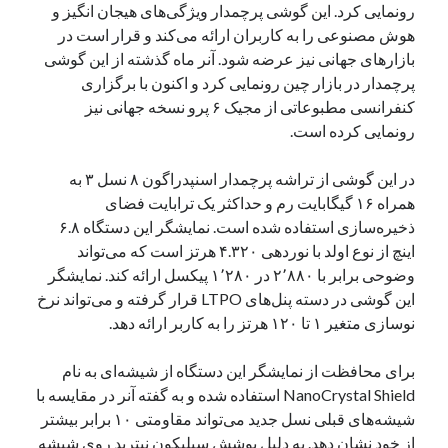
رونمایی کرد. این گوشی پرچمدار ویژگی‌های هیجان انگیز و
یک نویسنده دیدگاه وردپرس
در
تعمیرات تخصصی فیس آیدی
هوش مصنوعی را به کاربران ارائه می‌کند و قرار است در
بازارهای جهانی نیز عرضه شود. آنر ماه گذشته از این گوشی
پرچمدار در بازار چین رونمایی کرد و اکنون با برگزاری
کنفرانسی مطبوعاتی از مجیک ۶ پرو نسخه جهانی نیز
بایگانی‌ها
رونمایی کرده است.
مارس 2026
فوریه 2026
در این گوشی از تراشه پرچمدار اسنپدراگون ۸ نسل ۳ به
ژانویه 2026
همراه ۱۶ گیگابایت رم و حداکثر یک ترابایت فضای
دسامبر 2025
ذخیره‌سازی استفاده شده است. نمایشگر این دستگاه ۶.۸
نوامبر 2025
اینچ از نوع اولد با نوردهی ۴.۳۲۰ هرتز است که می‌تواند
آگوست 2025
وضوحی برابر با ۲٬۸۸۰ در ۱٬۲۸۰ پیکسل ارائه کند. نمایشگر
جولای 2025
این گوشی در دسته پنل‌های LTPO قرار گرفته و می‌تواند نرخ
ژوئن 2025
نوسازی متغیر ۱ تا ۱۲۰ هرتز را به کاربر ارائه دهد.
می 2025
آوریل 2025
برای محافظت از نمایشگر این دستگاه از شیشه‌ای به نام
مارس 2025
NanoCrystal Shield استفاده شده و به گفته آنر در مقایسه با
فوریه 2025
شیشه‌های قبلی نسل جدید می‌تواند مقاومتی ۱۰ برابر بیشتر
ژانویه 2025
از خود نشان دهد. به دلیل پوشش سیلیکون نیترید روی شیشه
دسامبر 2024