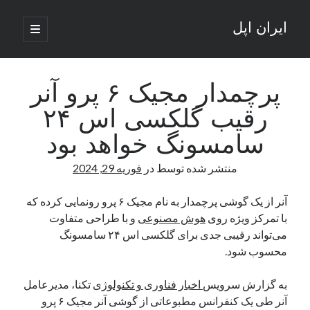
ایران اپل
باز
کردن
نوار
فهرست
اصلی
جستجو
کناری
جستجو
پرچمدار مجیک ۶ پرو آنر
رقیب گلکسی اس ۲۴
نوشته‌های تازه
سامسونگ خواهد بود
راه‌های اتصال موبایل و کامپیوتر به یکدیگر: تجربه‌ای یکپارچه و کاربردی
منتشر شده توسط
در
فوریه 29, 2024
انتقاد کاربران از اتمام زودهنگام بسته‌های اینترنت ایرانسل همزمان با شرایط
جنگی
ادعای نت‌بلاکس: قطعی اینترنت ایران بیش از 120 ساعت ادامه یافت؛ اتصال
آنر از یک گوشی پرچمدار به نام مجیک ۶ پرو رونمایی کرده که
کشور به حدود یک درصد رسید
با تمرکز ویژه روی
هوش مصنوعی
و با طراحی متفاوت
قطعی اینترنت در ایران از مرز 48 ساعت گذشت!
می‌تواند رقیبی جدی برای گلکسی اس ۲۴ سامسونگ
گوشی HMD Luma با دوربین 50 مگاپیکسل و نمایشگر 120 هرتز رونمایی شد
محسوب شود.
به گزارش سرویس
اخبار فناوری و تکنولوژی
تکنا، مدیرعامل
آخرین دیدگاه‌ها
آنر طی یک کنفرانس مطبوعاتی از گوشی آنر مجیک ۶ پرو