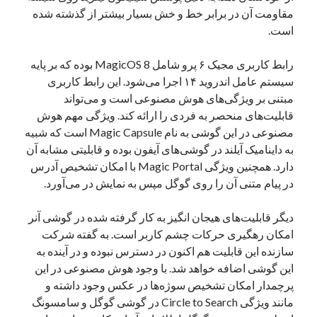
مقاومت آن در برابر خط و خش بسیار بیشتر از گذشته شده
نوامبر 2024
است.
اکتبر 2024
سپتامبر 2024
رابط کاربری مجیک ۶ پرو شامل MagicOS 8 بوده که بر پایه
آگوست 2024
سیستم عامل اندروید ۱۴ اجرا می‌شود. این رابط کاربری
جولای 2024
مبتنی بر ویژگی‌های هوش مصنوعی است و می‌تواند
ژوئن 2024
قابلیت‌های منحصر به فردی را ارائه کند. ویژگی مهم هوش
می 2024
مصنوعی در این گوشی به نام Magic Capsule است که شبیه
آوریل 2024
به داینامیک آیلند در گوشی‌های آیفون بوده و قابلیتی مشابه آن
مارس 2024
دارد. همچنین ویژگی Magic Portal با امکان تشخیص آدرس
فوریه 2024
در پیام متنی آن را روی گوگل مپس به نمایش در می‌آورد.
ژانویه 2024
دسامبر 2023
دیگر قابلیت‌های هیجان انگیز به کار گرفته شده در گوشی آنر
نوامبر 2023
امکان رهگیری حرکات چشم کاربر است. به گفته شرکت
اکتبر 2023
سازنده این قابلیت هم اکنون در دسترس نبوده و در آینده به
سپتامبر 2023
این گوشی اضافه خواهد شد. با وجود هوش مصنوعی در این
آگوست 2023
پرچمدار امکان تشخیص سوژه‌ها در عکس وجود داشته و
جولای 2023
مانند ویژگی Circle to Search در گوشی گوگل و سامسونگ
دسامبر 2022