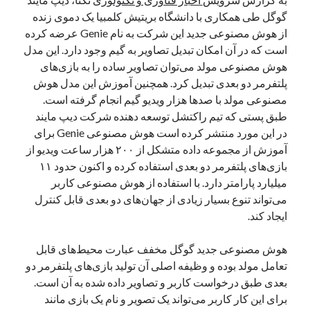
یک نویسنده دیدگاه وردپرس
در
تعمیرات تخصصی فیس آیدی
گوگل طی همکاری با دانشگاه بریتیش کلمبیا یک دموی زنده
از هوش مصنوعی جدید این شرکت به نام Genie عرضه کرده
است که در آن امکان تبدیل تصاویر به گیم وجود دارد. این مدل
هوش مصنوعی مولد می‌توان تصاویر ساده را به بازی‌های
بایگانی‌ها
پلتفرمر دو بعدی تبدیل کرد. همچنین آموزش این مدل هوش
مارس 2026
مصنوعی مولد با صدها هزار ویدیو گیم انجام گرفته است.
فوریه 2026
طبق پستی که تیم راکتشل توسعه دهنده شرکت دیپ مایند
ژانویه 2026
در این مورد منتشر کرده است هوش مصنوعی Genie برای
دسامبر 2025
آموزش از مجموعه داده متشکل از ۲۰۰ هزار ساعت ویدیو از
نوامبر 2025
بازی‌های پلتفرمر دو بعدی استفاده کرده و اکنون حدود ۱۱
آگوست 2025
میلیارد پارامتر دارد. با استفاده از هوش مصنوعی کاربر
جولای 2025
می‌تواند تنوع بسیار زیادی از جهان‌های دو بعدی قابل کنترل
ژوئن 2025
ایجاد کند.
می 2025
آوریل 2025
هوش مصنوعی جدید گوگل مخفف عبارت محیط‌های قابل
مارس 2025
تعامل مولد بوده و وظیفه اصلی آن تولید بازی‌های پلتفرمر دو
فوریه 2025
بعدی طبق درخواست کاربر و تصاویر داده شده به آن است.
ژانویه 2025
برای این کار کاربر می‌تواند یک تصویر و نام یک بازی مانند
دسامبر 2024