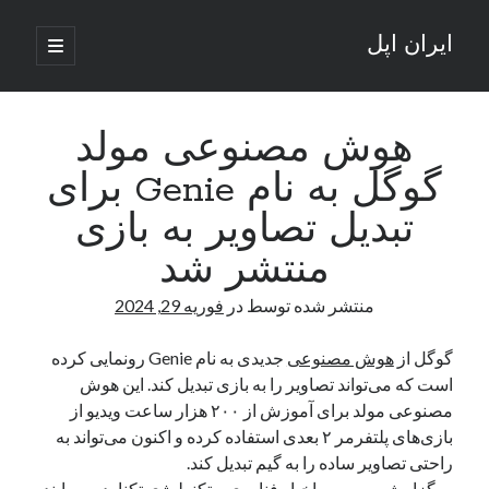
ایران اپل
باز
کردن
نوار
فهرست
اصلی
جستجو
کناری
جستجو
هوش مصنوعی مولد
گوگل به نام Genie برای
نوشته‌های تازه
تبدیل تصاویر به بازی
راه‌های اتصال موبایل و کامپیوتر به یکدیگر: تجربه‌ای یکپارچه و کاربردی
منتشر شد
انتقاد کاربران از اتمام زودهنگام بسته‌های اینترنت ایرانسل همزمان با شرایط
جنگی
منتشر شده توسط
در
فوریه 29, 2024
ادعای نت‌بلاکس: قطعی اینترنت ایران بیش از 120 ساعت ادامه یافت؛ اتصال
کشور به حدود یک درصد رسید
گوگل از
هوش مصنوعی
جدیدی به نام Genie رونمایی کرده
قطعی اینترنت در ایران از مرز 48 ساعت گذشت!
است که می‌تواند تصاویر را به بازی تبدیل کند. این هوش
گوشی HMD Luma با دوربین 50 مگاپیکسل و نمایشگر 120 هرتز رونمایی شد
مصنوعی مولد برای آموزش از ۲۰۰ هزار ساعت ویدیو از
بازی‌های پلتفرمر ۲ بعدی استفاده کرده و اکنون می‌تواند به
راحتی تصاویر ساده را به گیم تبدیل کند.
آخرین دیدگاه‌ها
به گزارش سرویس
اخبار فناوری و تکنولوژی
تکنا، دیپ مایند