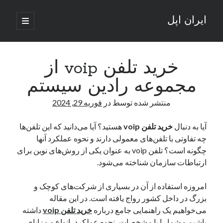
ایران اپل
باز
کردن
نوار
فهرست
اصلی
جستجو
کناری
جستجو
خرید تلفن voip از
مجموعه رادین سیستم
نوشته‌های تازه
منتشر شده توسط
در
فوریه 29, 2024
راه‌های اتصال موبایل و کامپیوتر به یکدیگر: تجربه‌ای یکپارچه و کاربردی
انتقاد کاربران از اتمام زودهنگام بسته‌های اینترنت ایرانسل همزمان با شرایط
آیا به دنبال
خرید تلفن voip
هستید؟ آیا می‌دانید که این تلفن‌ها
جنگی
چه تفاوتی با تلفن‌های معمولی دارند و نحوه عملکرد آنها
ادعای نت‌بلاکس: قطعی اینترنت ایران بیش از 120 ساعت ادامه یافت؛ اتصال
چگونه است؟ تلفن voip به عنوان یکی از روش‌های نوین برای
کشور به حدود یک درصد رسید
ارتباطات سازمان شناخته می‌شود.
قطعی اینترنت در ایران از مرز 48 ساعت گذشت!
گوشی HMD Luma با دوربین 50 مگاپیکسل و نمایشگر 120 هرتز رونمایی شد
امروزه استفاده از آن در بسیاری از شرکت‌های کوچک و
بزرگ در داخل کشور رواج یافته است. در این مقاله
می‌خواهیم یک راهنمایی جامع درباره
خرید تلفن voip
داشته
آخرین دیدگاه‌ها
باشیم و شما را با مشخصات، نحوه عملکرد، انواع و مزایای