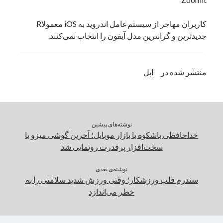
یک نویسنده دیدگاه وردپرس
در
تعمیرات تخصصی فیس آیدی
کاربران مهاجر از سیستم‌عامل اندروید به iOS معمولاR
جدیدترین و گرانترین مدل آیفون را انتخاب نمی‌کنند.
بایگانی‌ها
مارس 2026
منتشر شده در
اپل
فوریه 2026
ژانویه 2026
دسامبر 2025
نوامبر 2025
نوشته‌های پیشین
آگوست 2025
خداحافظی باشکوه با بازار موبایل؛ آخرین گوشی میزو با
جولای 2025
سخت‌افزار پرقدرت رونمایی شد
ژوئن 2025
می 2025
نوشته‌ی بعدی
آوریل 2025
سندرم قلب ورزشکار؛ وقتی ورزش شدید سلامتی را به
مارس 2025
خطر می‌اندازد
فوریه 2025
ژانویه 2025
دسامبر 2024