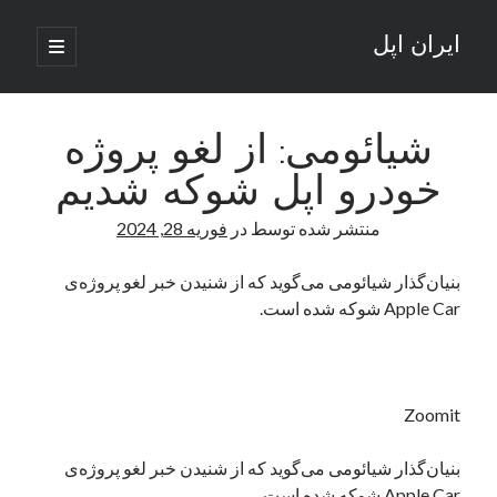
ایران اپل
باز
کردن
نوار
فهرست
اصلی
جستجو
کناری
جستجو
شیائومی: از لغو پروژه
خودرو اپل شوکه شدیم
نوشته‌های تازه
منتشر شده توسط
در
فوریه 28, 2024
راه‌های اتصال موبایل و کامپیوتر به یکدیگر: تجربه‌ای یکپارچه و کاربردی
انتقاد کاربران از اتمام زودهنگام بسته‌های اینترنت ایرانسل همزمان با شرایط
بنیان‌گذار شیائومی می‌گوید که از شنیدن خبر لغو پروژه‌ی
جنگی
Apple Car شوکه شده است.
ادعای نت‌بلاکس: قطعی اینترنت ایران بیش از 120 ساعت ادامه یافت؛ اتصال
کشور به حدود یک درصد رسید
قطعی اینترنت در ایران از مرز 48 ساعت گذشت!
گوشی HMD Luma با دوربین 50 مگاپیکسل و نمایشگر 120 هرتز رونمایی شد
Zoomit
بنیان‌گذار شیائومی می‌گوید که از شنیدن خبر لغو پروژه‌ی
آخرین دیدگاه‌ها
Apple Car شوکه شده است.