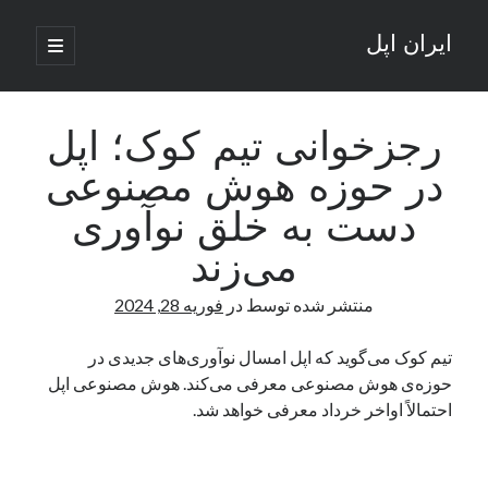
ایران اپل
باز
کردن
نوار
فهرست
اصلی
جستجو
کناری
جستجو
رجزخوانی تیم کوک؛ اپل
در حوزه هوش مصنوعی
نوشته‌های تازه
دست به خلق نوآوری
راه‌های اتصال موبایل و کامپیوتر به یکدیگر: تجربه‌ای یکپارچه و کاربردی
می‌زند
انتقاد کاربران از اتمام زودهنگام بسته‌های اینترنت ایرانسل همزمان با شرایط
جنگی
منتشر شده توسط
در
فوریه 28, 2024
ادعای نت‌بلاکس: قطعی اینترنت ایران بیش از 120 ساعت ادامه یافت؛ اتصال
کشور به حدود یک درصد رسید
تیم کوک می‌گوید که اپل امسال نوآوری‌های جدیدی در
قطعی اینترنت در ایران از مرز 48 ساعت گذشت!
حوزه‌ی هوش مصنوعی معرفی می‌کند. هوش مصنوعی اپل
گوشی HMD Luma با دوربین 50 مگاپیکسل و نمایشگر 120 هرتز رونمایی شد
احتمالاً اواخر خرداد معرفی خواهد شد.
آخرین دیدگاه‌ها