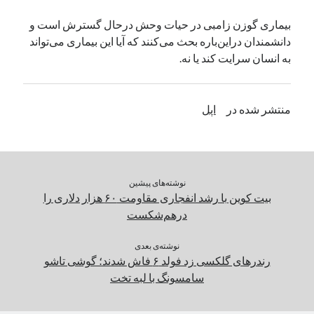
یک نویسنده دیدگاه وردپرس
در
تعمیرات تخصصی فیس آیدی
بیماری گوزن زامبی در حیات وحش درحال گسترش است و
دانشمندان دراین‌باره بحث می‌کنند که آیا این بیماری می‌تواند
به انسان سرایت کند یا نه.
بایگانی‌ها
مارس 2026
منتشر شده در
اپل
فوریه 2026
ژانویه 2026
دسامبر 2025
نوامبر 2025
آگوست 2025
نوشته‌های پیشین
جولای 2025
بیت کوین با رشد انفجاری مقاومت ۶۰ هزار دلاری را
ژوئن 2025
درهم‌شکست
می 2025
آوریل 2025
نوشته‌ی بعدی
رندرهای گلکسی زد فولد ۶ فاش شدند؛ گوشی تاشو
مارس 2025
سامسونگ با لبه تخت
فوریه 2025
ژانویه 2025
دسامبر 2024