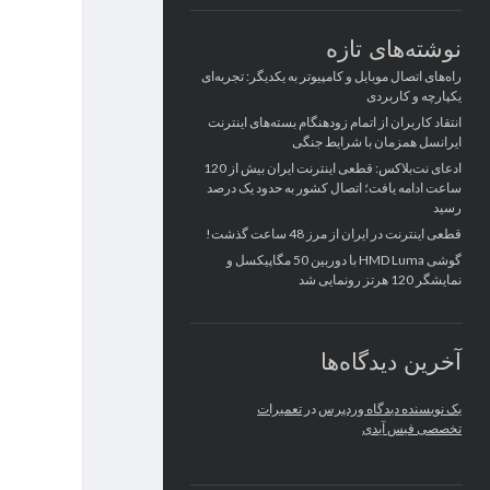
نوشته‌های تازه
راه‌های اتصال موبایل و کامپیوتر به یکدیگر: تجربه‌ای
یکپارچه و کاربردی
انتقاد کاربران از اتمام زودهنگام بسته‌های اینترنت
ایرانسل همزمان با شرایط جنگی
ادعای نت‌بلاکس: قطعی اینترنت ایران بیش از 120
ساعت ادامه یافت؛ اتصال کشور به حدود یک درصد
رسید
قطعی اینترنت در ایران از مرز 48 ساعت گذشت!
گوشی HMD Luma با دوربین 50 مگاپیکسل و
نمایشگر 120 هرتز رونمایی شد
آخرین دیدگاه‌ها
یک نویسنده دیدگاه وردپرس
در
تعمیرات
تخصصی فیس آیدی