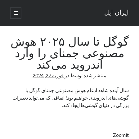
ایران اپل
باز
کردن
نوار
فهرست
اصلی
جستجو
کناری
جستجو
گوگل تا سال ۲۰۲۵ هوش
مصنوعی جمنای را وارد
نوشته‌های تازه
اندروید می‌کند
راه‌های اتصال موبایل و کامپیوتر به یکدیگر: تجربه‌ای یکپارچه و کاربردی
منتشر شده توسط
در
فوریه 27, 2024
انتقاد کاربران از اتمام زودهنگام بسته‌های اینترنت ایرانسل همزمان با شرایط
جنگی
ادعای نت‌بلاکس: قطعی اینترنت ایران بیش از 120 ساعت ادامه یافت؛ اتصال
سال آینده شاهد ادغام هوش مصنوعی جمنای گوگل با
کشور به حدود یک درصد رسید
گوشی‌های اندرویدی خواهیم بود؛‌ اتفاقی که می‌تواند تغییرات
قطعی اینترنت در ایران از مرز 48 ساعت گذشت!
بزرگی در دنیای گوشی‌ها ایجاد کند.
گوشی HMD Luma با دوربین 50 مگاپیکسل و نمایشگر 120 هرتز رونمایی شد
آخرین دیدگاه‌ها
Zoomit