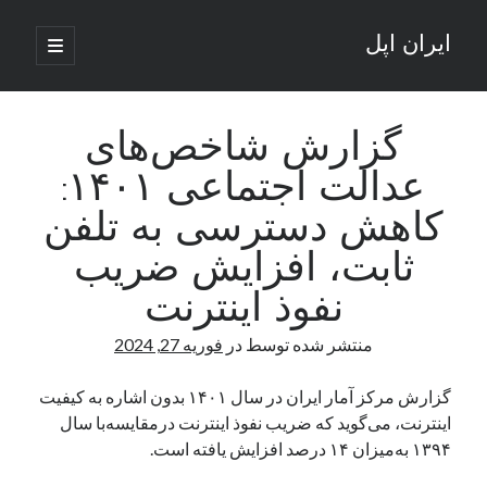
ایران اپل
باز
کردن
نوار
فهرست
اصلی
جستجو
کناری
جستجو
گزارش شاخص‌های
عدالت اجتماعی ۱۴۰۱:
نوشته‌های تازه
کاهش دسترسی به تلفن
راه‌های اتصال موبایل و کامپیوتر به یکدیگر: تجربه‌ای یکپارچه و کاربردی
ثابت، افزایش ضریب
انتقاد کاربران از اتمام زودهنگام بسته‌های اینترنت ایرانسل همزمان با شرایط
جنگی
نفوذ اینترنت
ادعای نت‌بلاکس: قطعی اینترنت ایران بیش از 120 ساعت ادامه یافت؛ اتصال
کشور به حدود یک درصد رسید
منتشر شده توسط
در
فوریه 27, 2024
قطعی اینترنت در ایران از مرز 48 ساعت گذشت!
گوشی HMD Luma با دوربین 50 مگاپیکسل و نمایشگر 120 هرتز رونمایی شد
گزارش مرکز آمار ایران در سال ۱۴۰۱ بدون اشاره به کیفیت
اینترنت، می‌گوید که ضریب نفوذ اینترنت درمقایسه‌با سال
۱۳۹۴ به‌میزان ۱۴ درصد افزایش یافته است.
آخرین دیدگاه‌ها