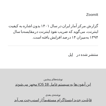
یک نویسنده دیدگاه وردپرس
در
تعمیرات تخصصی فیس آیدی
Zoomit
بایگانی‌ها
گزارش مرکز آمار ایران در سال ۱۴۰۱ بدون اشاره به کیفیت
اینترنت، می‌گوید که ضریب نفوذ اینترنت درمقایسه‌با سال
مارس 2026
۱۳۹۴ به‌میزان ۱۴ درصد افزایش یافته است.
فوریه 2026
ژانویه 2026
دسامبر 2025
منتشر شده در
اپل
نوامبر 2025
آگوست 2025
جولای 2025
ژوئن 2025
می 2025
نوشته‌های پیشین
آوریل 2025
این آیفون‌ها به سیستم‌عامل iOS 18 مجهز می‌شوند
مارس 2025
فوریه 2025
نوشته‌ی بعدی
قابلیت جدید اینستاگرام مستقیماً از اسنپ‌چت می‌آید
ژانویه 2025
دسامبر 2024