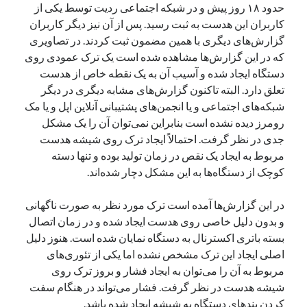
حدود ۱۸ روز پیش و در شبکه اجتماعی ردیت توسط یکی از
یک نویسنده دیدگاه وردپرس
در
تعمیرات تخصصی فیس آیدی
کاربران این هدست به ثبت رسید. پس از آن نیز دیگر کاربران
گزارش‌های دیگری با همین مضمون ثبت کردند. در تصاویری
که در این گزارش‌ها مشاهده شده است یک ترک عمودی روی
دستگاه ایجاد شده و آسیب آن به یک نقطه خاص از هدست
بایگانی‌ها
تعلق دارد. البته تاکنون گزارش‌های مشابه دیگری در دیگر
مارس 2026
شبکه‌های اجتماعی و یا انجمن‌های پشتیبانی آنلاین اپل و یا مک
فوریه 2026
رومرز دیده نشده است بنابراین نمی‌توان آن را یک مشکل
ژانویه 2026
جدی در نظر گرفت. احتمالاً ایجاد ترک روی شیشه هدست
دسامبر 2025
مربوط به ایجاد یک نقص در زمان تولید بوده و تنها دسته
نوامبر 2025
کوچک از دستگاه‌ها به این مشکل دچار شده‌اند.
آگوست 2025
جولای 2025
در این گزارش‌ها آمده است ترک مورد نظر به صورت ناگهانی
ژوئن 2025
و بدون دلیل خاصی روی هدست ایجاد شده و در زمان اتصال
می 2025
بسته باتری اکسترنال به دستگاه نمایان شده است. هنوز دلیل
آوریل 2025
اصلی ایجاد این ترک مشخص نشده اما یکی از تئوری‌های
مارس 2025
مربوط به آن را می‌توان به ایجاد فشار و بروز ترک روی
فوریه 2025
شیشه هدست در نظر گرفت. فشار می‌تواند در هنگام سفت
ژانویه 2025
کردن بندهای دستگاه به شیشه ایجاد شده باشد.
دسامبر 2024