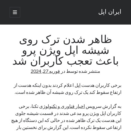
ایران اپل
باز
کردن
نوار
فهرست
اصلی
جستجو
کناری
جستجو
ظاهر شدن ترک روی
شیشه اپل ویژن پرو
نوشته‌های تازه
باعث تعجب کاربران شد
راه‌های اتصال موبایل و کامپیوتر به یکدیگر: تجربه‌ای یکپارچه و کاربردی
منتشر شده توسط
در
فوریه 27, 2024
انتقاد کاربران از اتمام زودهنگام بسته‌های اینترنت ایرانسل همزمان با شرایط
جنگی
ادعای نت‌بلاکس: قطعی اینترنت ایران بیش از 120 ساعت ادامه یافت؛ اتصال
برخی کاربران هدست
اپل
اعلام کردند بدون اینکه هدست از
کشور به حدود یک درصد رسید
ارتفاع سقوط کند یک ترک روی شیشه آن ظاهر شده است.
قطعی اینترنت در ایران از مرز 48 ساعت گذشت!
گوشی HMD Luma با دوربین 50 مگاپیکسل و نمایشگر 120 هرتز رونمایی شد
به گزارش سرویس
اخبار فناوری و تکنولوژی
تکنا، برخی
کاربران اپل ویژن پرو مدعی شدند در قسمت شیشه جلوی
این هدست یک ترک ظاهر شده در حالی که این دستگاه از هیچ
آخرین دیدگاه‌ها
ارتفاعی سقوط نکرده است. این گزارش برای نخستین بار