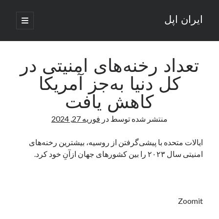
ایران اپل
باز
کردن
نوار
فهرست
اصلی
جستجو
کناری
جستجو
تعداد رخنه‌های امنیتی در
کل دنیا به‌جز آمریکا
نوشته‌های تازه
کاهش یافت
راه‌های اتصال موبایل و کامپیوتر به یکدیگر: تجربه‌ای یکپارچه و کاربردی
منتشر شده توسط
در
فوریه 27, 2024
انتقاد کاربران از اتمام زودهنگام بسته‌های اینترنت ایرانسل همزمان با شرایط
جنگی
ادعای نت‌بلاکس: قطعی اینترنت ایران بیش از 120 ساعت ادامه یافت؛ اتصال
ایالات‌ متحده با پیشی‌گرفتن از روسیه، بیشترین رخنه‌های
کشور به حدود یک درصد رسید
امنیتی سال ۲۰۲۳ را بین کشورهای جهان ازآنِ خود کرد.
قطعی اینترنت در ایران از مرز 48 ساعت گذشت!
گوشی HMD Luma با دوربین 50 مگاپیکسل و نمایشگر 120 هرتز رونمایی شد
Zoomit
آخرین دیدگاه‌ها