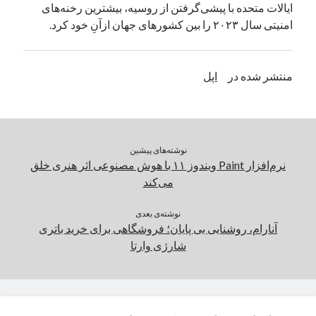
ایالات‌ متحده با پیشی‌گرفتن از روسیه، بیشترین رخنه‌های
یک نویسنده دیدگاه وردپرس
در
تعمیرات تخصصی فیس آیدی
امنیتی سال ۲۰۲۳ را بین کشورهای جهان ازآنِ خود کرد.
بایگانی‌ها
منتشر شده در
اپل
مارس 2026
فوریه 2026
ژانویه 2026
دسامبر 2025
نوشته‌های پیشین
نوامبر 2025
نرم‌افزار Paint ویندوز ۱۱ با هوش مصنوعی اثر هنری خلق
آگوست 2025
می‌کند
جولای 2025
ژوئن 2025
نوشته‌ی بعدی
آنارام، روشنایی بی پایان؛ فروشگاهی برای خرید باتری
می 2025
شارژی وارتا
آوریل 2025
مارس 2025
فوریه 2025
ژانویه 2025
دسامبر 2024