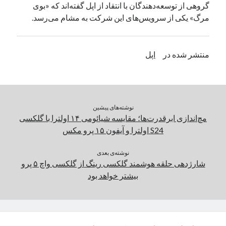
گروهی از توسعه‌دهندگان با انتقاد از اپل گفته‌اند که «بوی
یک نویسنده دیدگاه وردپرس
در
تعمیرات تخصصی فیس آیدی
مرگ» یکی از سرویس‌های این شرکت به مشام می‌رسد.
بایگانی‌ها
منتشر شده در
اپل
مارس 2026
فوریه 2026
ژانویه 2026
دسامبر 2025
نوشته‌های پیشین
نوامبر 2025
مچ‌اندازی ابرقدرت‌ها؛ مقایسه شیائومی ۱۴ اولترا با گلکسی
آگوست 2025
S24 اولترا و آیفون ۱۵ پرو مکس
جولای 2025
ژوئن 2025
نوشته‌ی بعدی
شارژدهی حلقه هوشمند گلکسی رینگ از گلکسی واچ ۵ پرو
می 2025
بیشتر خواهد بود
آوریل 2025
مارس 2025
فوریه 2025
ژانویه 2025
دسامبر 2024