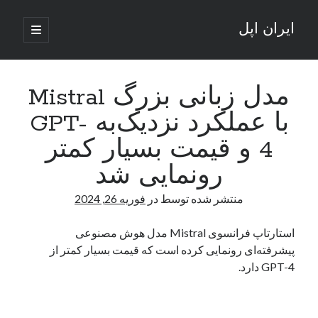
ایران اپل
باز
کردن
نوار
فهرست
اصلی
جستجو
کناری
جستجو
مدل زبانی بزرگ Mistral
با عملکرد نزدیک‌به GPT-
نوشته‌های تازه
4 و قیمت بسیار کمتر
راه‌های اتصال موبایل و کامپیوتر به یکدیگر: تجربه‌ای یکپارچه و کاربردی
رونمایی شد
انتقاد کاربران از اتمام زودهنگام بسته‌های اینترنت ایرانسل همزمان با شرایط
جنگی
منتشر شده توسط
در
فوریه 26, 2024
ادعای نت‌بلاکس: قطعی اینترنت ایران بیش از 120 ساعت ادامه یافت؛ اتصال
کشور به حدود یک درصد رسید
استارتاپ فرانسوی Mistral مدل هوش مصنوعی
قطعی اینترنت در ایران از مرز 48 ساعت گذشت!
پیشرفته‌ای رونمایی کرده است که قیمت بسیار کمتر از
گوشی HMD Luma با دوربین 50 مگاپیکسل و نمایشگر 120 هرتز رونمایی شد
GPT-4 دارد.
آخرین دیدگاه‌ها