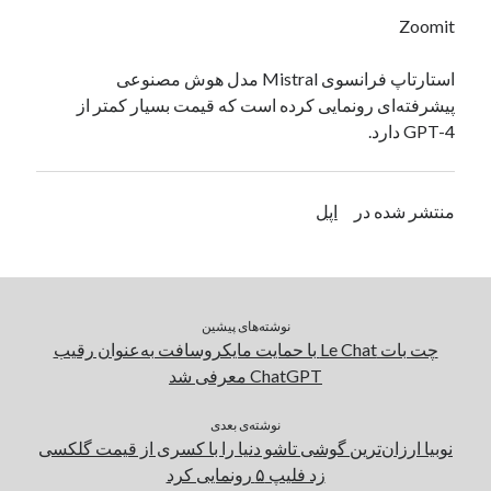
یک نویسنده دیدگاه وردپرس
در
تعمیرات تخصصی فیس آیدی
Zoomit
استارتاپ فرانسوی Mistral مدل هوش مصنوعی
پیشرفته‌ای رونمایی کرده است که قیمت بسیار کمتر از
بایگانی‌ها
GPT-4 دارد.
مارس 2026
فوریه 2026
ژانویه 2026
منتشر شده در
اپل
دسامبر 2025
نوامبر 2025
آگوست 2025
جولای 2025
نوشته‌های پیشین
ژوئن 2025
چت بات Le Chat با حمایت مایکروسافت به‌عنوان رقیب
می 2025
ChatGPT معرفی شد
آوریل 2025
مارس 2025
نوشته‌ی بعدی
فوریه 2025
نوبیا ارزان‌ترین گوشی تاشو دنیا را با کسری از قیمت گلکسی
ژانویه 2025
زد فلیپ ۵ رونمایی کرد
دسامبر 2024