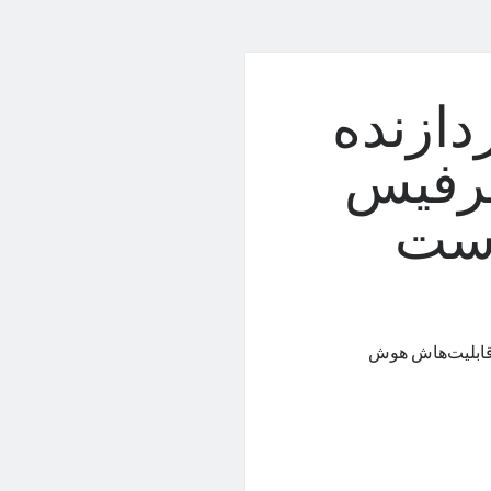
دازنده
وس سرفیس
است
 و قابلیت‌هاش هوش