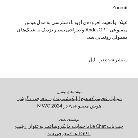
یک نویسنده دیدگاه وردپرس
در
تعمیرات تخصصی فیس آیدی
Zoomit
عینک واقعیت افزوده‌ی اوپو با دسترسی به مدل هوش
مصنوعی AndesGPT و طراحی بسیار نزدیک به عینک‌های
بایگانی‌ها
معمولی رونمایی شد.
مارس 2026
فوریه 2026
ژانویه 2026
منتشر شده در
اپل
دسامبر 2025
نوامبر 2025
آگوست 2025
جولای 2025
نوشته‌های پیشین
ژوئن 2025
موبایل عجیبی که هیچ اپلیکیشنی ندارد؛ معرفی «گوشی
می 2025
هوش مصنوعی» در MWC 2024
آوریل 2025
مارس 2025
نوشته‌ی بعدی
فوریه 2025
چت بات Le Chat با حمایت مایکروسافت به‌عنوان رقیب
ژانویه 2025
ChatGPT معرفی شد
دسامبر 2024