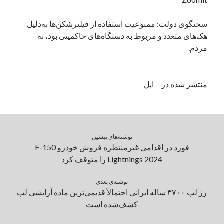
یک نویسنده دیدگاه وردپرس
در
تعمیرات تخصصی فیس آیدی
سخنگوی دولت: ممنوعیت استفاده از فیلترشکن‌‌ها به‌دلیل
هک‌های متعدد و مربوط به دستگاه‌های حاکمیتی بود، نه
مردم.
بایگانی‌ها
مارس 2026
فوریه 2026
منتشر شده در
اپل
ژانویه 2026
دسامبر 2025
نوامبر 2025
آگوست 2025
نوشته‌های پیشین
جولای 2025
فورد در اقدامی غیرمنتطره فروش خودرو F-150
ژوئن 2025
Lightnings 2024 را متوقف کرد
می 2025
آوریل 2025
نوشته‌ی بعدی
مارس 2025
رژ لب ۳۷۰۰ ساله ایرانی احتمالاً قدیمی‌ترین ماده آرایشی لب
فوریه 2025
کشف‌شده است
ژانویه 2025
دسامبر 2024