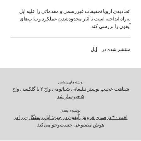
یک نویسنده دیدگاه وردپرس
در
تعمیرات تخصصی فیس آیدی
اتحادیه‌ی اروپا تحقیقات غیررسمی و مقدماتی را علیه اپل
به‌راه انداخته است تا آثار محدودشدن عملکرد وب‌اپ‌های
آیفون را بررسی کند.
بایگانی‌ها
مارس 2026
منتشر شده در
اپل
فوریه 2026
ژانویه 2026
دسامبر 2025
نوامبر 2025
آگوست 2025
نوشته‌های پیشین
جولای 2025
شباهت عجیب پوستر تبلیغاتی شیائومی واچ ۲ با گلکسی واچ
ژوئن 2025
۵ خبرساز شد
می 2025
آوریل 2025
نوشته‌ی بعدی
افت ۴۰ درصدی فروش آیفون در چین؛ اپل رستگاری را در
مارس 2025
هوش مصنوعی جست‌و‌جو می‌کند
فوریه 2025
ژانویه 2025
دسامبر 2024