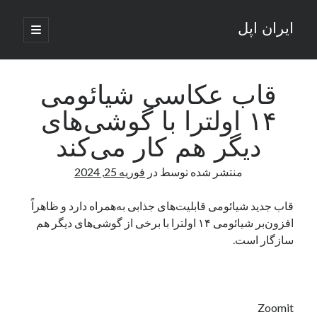
ایران اپل
باز
کردن
نوار
فهرست
اصلی
جستجو
کناری
جستجو
قاب عکاسی شیائومی
۱۴ اولترا با گوشی‌های
نوشته‌های تازه
دیگر هم کار می‌کند
راه‌های اتصال موبایل و کامپیوتر به یکدیگر: تجربه‌ای یکپارچه و کاربردی
منتشر شده توسط
در
فوریه 25, 2024
انتقاد کاربران از اتمام زودهنگام بسته‌های اینترنت ایرانسل همزمان با شرایط
جنگی
ادعای نت‌بلاکس: قطعی اینترنت ایران بیش از 120 ساعت ادامه یافت؛ اتصال
قاب جدید شیائومی قابلیت‌های جذابی به‌همراه دارد و ظاهراً
کشور به حدود یک درصد رسید
افزون‌بر شیائومی ۱۴ اولترا با برخی از گوشی‌های دیگر هم
قطعی اینترنت در ایران از مرز 48 ساعت گذشت!
سازگار است.
گوشی HMD Luma با دوربین 50 مگاپیکسل و نمایشگر 120 هرتز رونمایی شد
آخرین دیدگاه‌ها
Zoomit