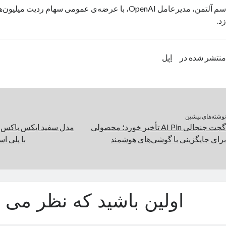
سم آلتمن، مدیرعامل OpenAI، با عرضه‌ی عمومی سهام ردیت م
زد.
منتشر شده در
اپل
نوشته‌های پیشین
گجت جنجالی AI Pin تأخیر خورد؛ محصولی
مدل سفید ایکس باکس 
برای جایگزینی با گوشی‌های هوشمند
با پلی استیشن ۵ را
اولین باشید که نظر می د