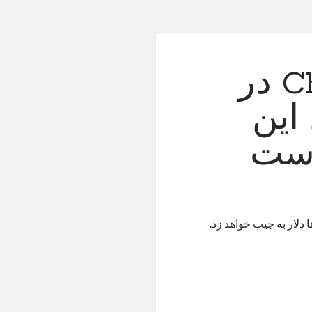
سهام خالق ChatGPT در
این
است