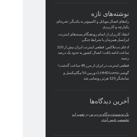
نوشته‌های تازه
راه‌های اتصال موبایل و کامپیوتر به یکدیگر: تجربه‌ای
یکپارچه و کاربردی
انتقاد کاربران از اتمام زودهنگام بسته‌های اینترنت
ایرانسل همزمان با شرایط جنگی
ادعای نت‌بلاکس: قطعی اینترنت ایران بیش از 120
ساعت ادامه یافت؛ اتصال کشور به حدود یک درصد
رسید
قطعی اینترنت در ایران از مرز 48 ساعت گذشت!
گوشی HMD Luma با دوربین 50 مگاپیکسل و
نمایشگر 120 هرتز رونمایی شد
آخرین دیدگاه‌ها
یک نویسنده دیدگاه وردپرس
در
تعمیرات
تخصصی فیس آیدی