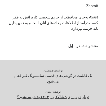
یک نویسنده دیدگاه وردپرس
در
تعمیرات تخصصی فیس آیدی
Zoomit
Avast به‌‌‌جای محافظت از حریم شخصی کاربرانش به فکر
کسب درآمد از اطلاعات و داده‌های آنان است و به همین دلیل
بایگانی‌ها
باید جریمه بپردازد.
مارس 2026
فوریه 2026
ژانویه 2026
منتشر شده در
اپل
دسامبر 2025
نوامبر 2025
آگوست 2025
جولای 2025
نوشته‌های پیشین
ژوئن 2025
یک قابلیت در گوشی های قدیمی سامسونگ غیر فعال
می 2025
می‌شود
آوریل 2025
مارس 2025
نوشته‌ی بعدی
فوریه 2025
تریلر دوم بازی GTA 6 بهار ۱۴۰۳ پخش می‌شود؟
ژانویه 2025
دسامبر 2024