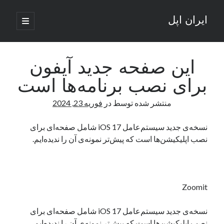
ایران اپل
باز
کردن
نوار
فهرست
اصلی
جستجو
کناری
جستجو
این صفحه جدید آیفون
برای نصب برنامه‌ها است
نوشته‌های تازه
منتشر شده توسط
در
فوریه 23, 2024
راه‌های اتصال موبایل و کامپیوتر به یکدیگر: تجربه‌ای یکپارچه و کاربردی
انتقاد کاربران از اتمام زودهنگام بسته‌های اینترنت ایرانسل همزمان با شرایط
نسخه‌ی جدید سیستم‌عامل iOS 17 شامل صفحه‌ای برای
جنگی
نصب اپلیکیشن‌ها است که پیش‌تر نمونه‌ی آن را ندیده‌ایم.
ادعای نت‌بلاکس: قطعی اینترنت ایران بیش از 120 ساعت ادامه یافت؛ اتصال
کشور به حدود یک درصد رسید
قطعی اینترنت در ایران از مرز 48 ساعت گذشت!
گوشی HMD Luma با دوربین 50 مگاپیکسل و نمایشگر 120 هرتز رونمایی شد
Zoomit
نسخه‌ی جدید سیستم‌عامل iOS 17 شامل صفحه‌ای برای
آخرین دیدگاه‌ها
نصب اپلیکیشن‌ها است که پیش‌تر نمونه‌ی آن را ندیده‌ایم.