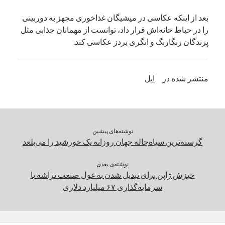
یک نویسنده دیدگاه وردپرس
در
تعمیرات تخصصی فیس آیدی
بعد از اینکه عکاسی در میشیگان غذاخوری مجهز به دوربینی
را در حیاط خانه‌اش قرار داد، توانست از مهمانان جذابی مثل
پرندگان رنگارنگ و انگری بردز عکاسی کند.
بایگانی‌ها
مارس 2026
منتشر شده در
اپل
فوریه 2026
ژانویه 2026
دسامبر 2025
نوامبر 2025
آگوست 2025
نوشته‌های پیشین
جولای 2025
گرسنه‌ترین سیاه‌چاله‌ جهان روزانه یک خورشید را می‌بلعد
ژوئن 2025
می 2025
نوشته‌ی بعدی
خیزش ژاپن برای تبدیل شدن به غول صنعت تراشه با
آوریل 2025
سرمایه‌گذاری ۶۷ میلیارد دلاری
مارس 2025
فوریه 2025
ژانویه 2025
دسامبر 2024