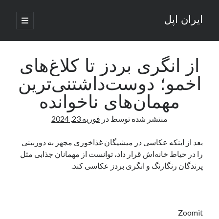
ایران اپل
باز
کردن
نوار
فهرست
اصلی
جستجو
کناری
جستجو
از انگری بردز تا کلاغ‌های
اخمو؛ دوست‌داشتنی‌ترین
نوشته‌های تازه
مهمان‌های ناخوانده
راه‌های اتصال موبایل و کامپیوتر به یکدیگر: تجربه‌ای یکپارچه و کاربردی
منتشر شده توسط
در
فوریه 23, 2024
انتقاد کاربران از اتمام زودهنگام بسته‌های اینترنت ایرانسل همزمان با شرایط
جنگی
ادعای نت‌بلاکس: قطعی اینترنت ایران بیش از 120 ساعت ادامه یافت؛ اتصال
بعد از اینکه عکاسی در میشیگان غذاخوری مجهز به دوربینی
کشور به حدود یک درصد رسید
را در حیاط خانه‌اش قرار داد، توانست از مهمانان جذابی مثل
قطعی اینترنت در ایران از مرز 48 ساعت گذشت!
پرندگان رنگارنگ و انگری بردز عکاسی کند.
گوشی HMD Luma با دوربین 50 مگاپیکسل و نمایشگر 120 هرتز رونمایی شد
آخرین دیدگاه‌ها
Zoomit