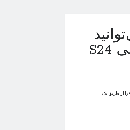
توانید
هوش مصنوعی گلکسی S24
سامسونگ امکان دسترسی کاربران آیفون به هوش مصنوعی Galaxy AI را از طریق یک