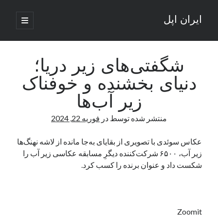
ایران اپل
باز
کردن
نوار
فهرست
اصلی
جستجو
کناری
جستجو
شگفتی‌‌های زیر دریا؛
دنیای بخشنده و خوفناک
نوشته‌های تازه
زیر آب‌ها
راه‌های اتصال موبایل و کامپیوتر به یکدیگر: تجربه‌ای یکپارچه و کاربردی
منتشر شده توسط
در
فوریه 22, 2024
انتقاد کاربران از اتمام زودهنگام بسته‌های اینترنت ایرانسل همزمان با شرایط
جنگی
ادعای نت‌بلاکس: قطعی اینترنت ایران بیش از 120 ساعت ادامه یافت؛ اتصال
عکاس سوئدی با تصویری از بقایای به‌جا مانده از لاشه نهنگ‌ها
کشور به حدود یک درصد رسید
زیر آب، ۶۵۰۰ شرکت‌کننده دیگرِ مسابقه عکاسی زیر آب را
قطعی اینترنت در ایران از مرز 48 ساعت گذشت!
شکست داد و عنوان برنده را کسب کرد.
گوشی HMD Luma با دوربین 50 مگاپیکسل و نمایشگر 120 هرتز رونمایی شد
آخرین دیدگاه‌ها
Zoomit