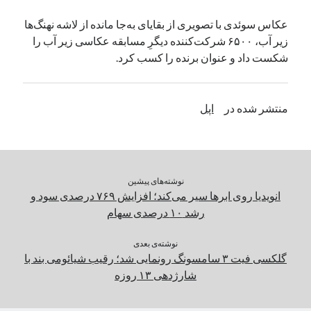
یک نویسنده دیدگاه وردپرس
در
تعمیرات تخصصی فیس آیدی
عکاس سوئدی با تصویری از بقایای به‌جا مانده از لاشه نهنگ‌ها
زیر آب، ۶۵۰۰ شرکت‌کننده دیگرِ مسابقه عکاسی زیر آب را
شکست داد و عنوان برنده را کسب کرد.
بایگانی‌ها
مارس 2026
منتشر شده در
اپل
فوریه 2026
ژانویه 2026
دسامبر 2025
نوامبر 2025
آگوست 2025
نوشته‌های پیشین
جولای 2025
انویدیا روی ابرها سیر می‌کند؛ افزایش ۷۶۹ درصدی سود و
ژوئن 2025
رشد ۱۰ درصدی سهام
می 2025
آوریل 2025
نوشته‌ی بعدی
گلکسی فیت ۳ سامسونگ رونمایی شد؛ رقیب شیائومی بند با
مارس 2025
شارژدهی ۱۳ روزه
فوریه 2025
ژانویه 2025
دسامبر 2024