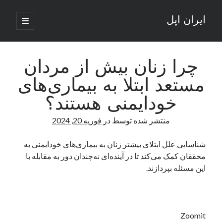
ایران اپل
باز
کردن
نوار
فهرست
اصلی
جستجو
کناری
جستجو
چرا زنان بیش از مردان
مستعد ابتلا به بیماری‌های
نوشته‌های تازه
خودایمنی هستند؟
راه‌های اتصال موبایل و کامپیوتر به یکدیگر: تجربه‌ای یکپارچه و کاربردی
منتشر شده توسط
در
فوریه 20, 2024
انتقاد کاربران از اتمام زودهنگام بسته‌های اینترنت ایرانسل همزمان با شرایط
جنگی
ادعای نت‌بلاکس: قطعی اینترنت ایران بیش از 120 ساعت ادامه یافت؛ اتصال
شناسایی علل ابتلای بیشتر زنان به بیماری‌های خودایمنی به
کشور به حدود یک درصد رسید
محققان کمک می‌کند تا در آینده‌ای نه‌چندان دور به مقابله با
قطعی اینترنت در ایران از مرز 48 ساعت گذشت!
این مسئله بپردازند.
گوشی HMD Luma با دوربین 50 مگاپیکسل و نمایشگر 120 هرتز رونمایی شد
آخرین دیدگاه‌ها
Zoomit