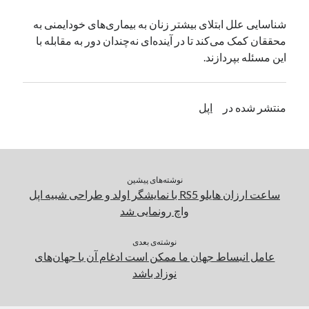
یک نویسنده دیدگاه وردپرس
در
تعمیرات تخصصی فیس آیدی
شناسایی علل ابتلای بیشتر زنان به بیماری‌های خودایمنی به
محققان کمک می‌کند تا در آینده‌ای نه‌چندان دور به مقابله با
این مسئله بپردازند.
بایگانی‌ها
مارس 2026
منتشر شده در
اپل
فوریه 2026
ژانویه 2026
دسامبر 2025
نوامبر 2025
آگوست 2025
نوشته‌های پیشین
جولای 2025
ساعت ارزان هایلو RS5 با نمایشگر اولد و طراحی شبیه اپل
ژوئن 2025
واچ رونمایی شد
می 2025
آوریل 2025
نوشته‌ی بعدی
عامل انبساط جهان ما ممکن است ادغام آن با جهان‌های
مارس 2025
نوزاد باشد
فوریه 2025
ژانویه 2025
دسامبر 2024