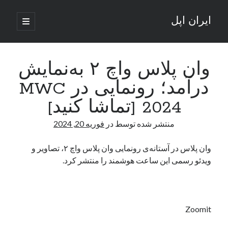
ایران اپل
باز
کردن
نوار
فهرست
اصلی
جستجو
کناری
جستجو
وان پلاس واچ ۲ به‌نمایش
درآمد؛ رونمایی در MWC
نوشته‌های تازه
2024 [تماشا کنید]
راه‌های اتصال موبایل و کامپیوتر به یکدیگر: تجربه‌ای یکپارچه و کاربردی
منتشر شده توسط
در
فوریه 20, 2024
انتقاد کاربران از اتمام زودهنگام بسته‌های اینترنت ایرانسل همزمان با شرایط
جنگی
ادعای نت‌بلاکس: قطعی اینترنت ایران بیش از 120 ساعت ادامه یافت؛ اتصال
وان پلاس در آستانه‌ی رونمایی وان پلاس واچ ۲، تصاویر و
کشور به حدود یک درصد رسید
ویدئو رسمی این ساعت هوشمند را منتشر کرد.
قطعی اینترنت در ایران از مرز 48 ساعت گذشت!
گوشی HMD Luma با دوربین 50 مگاپیکسل و نمایشگر 120 هرتز رونمایی شد
Zoomit
آخرین دیدگاه‌ها