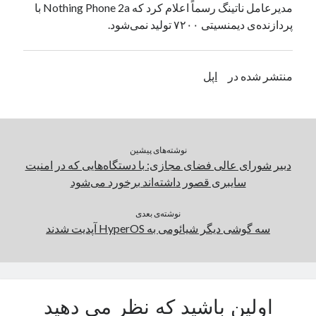
مدیرعامل ناتینگ رسماً اعلام کرد که Nothing Phone 2a با
یک نویسنده دیدگاه وردپرس
در
تعمیرات تخصصی فیس آیدی
پردازنده‌ی دیمنسیتی ۷۲۰۰ تولید نمی‌شود.
بایگانی‌ها
منتشر شده در
اپل
مارس 2026
فوریه 2026
ژانویه 2026
دسامبر 2025
نوشته‌های پیشین
نوامبر 2025
دبیر شورای عالی فضای مجازی: با دستگاه‌هایی که در امنیت
آگوست 2025
سایبری قصور داشته‌اند برخورد می‌شود
جولای 2025
ژوئن 2025
نوشته‌ی بعدی
سه گوشی دیگر شیائومی به HyperOS آپدیت شدند
می 2025
آوریل 2025
مارس 2025
فوریه 2025
ژانویه 2025
اولین باشید که نظر می دهید
دسامبر 2024