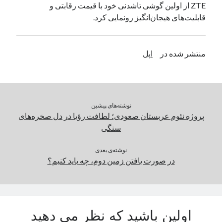
ZTE از اولین گوشی تاشدنی خود با قیمت رقابتی و
یک نویسنده دیدگاه وردپرس
در
تعمیرات تخصصی فیس آیدی
قابلیت‌های هیجان‌انگیز رونمایی کرد.
بایگانی‌ها
منتشر شده در
اپل
مارس 2026
فوریه 2026
ژانویه 2026
دسامبر 2025
نوشته‌های پیشین
نوامبر 2025
پروژه نئوم عربستان صعودی؛ لطافت رؤیا در دل صخره‌های
آگوست 2025
سنگی
جولای 2025
ژوئن 2025
نوشته‌ی بعدی
در صورت یافتن زمین دوم، چه باید کنیم؟
می 2025
آوریل 2025
مارس 2025
فوریه 2025
ژانویه 2025
اولین باشید که نظر می دهید
دسامبر 2024