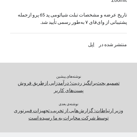
یک نویسنده دیدگاه وردپرس
در
تعمیرات تخصصی فیس آیدی
تاریخ عرضه و مشخصات تبلت شیائومی پد 6S پرو ازجمله
پشتیبانی از وای‌فای ۷ به‌طور رسمی تأیید شد.
بایگانی‌ها
مارس 2026
منتشر شده در
اپل
فوریه 2026
ژانویه 2026
دسامبر 2025
نوامبر 2025
نوشته‌های پیشین
آگوست 2025
تصمیم بحث‌برانگیز ردیت؛ درآمدزایی ازطریق فروش
جولای 2025
پست‌های کاربر
ژوئن 2025
می 2025
نوشته‌ی بعدی
آوریل 2025
وزیر ارتباطات: گزارش‌هایی از تخریب تجهیزات فیبرنوری
مارس 2025
توسط شرکت مخابرات به ما رسیده است
فوریه 2025
ژانویه 2025
دسامبر 2024