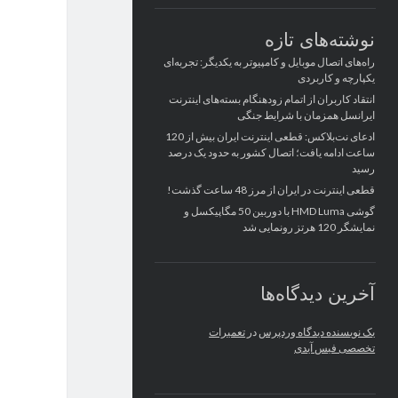
نوشته‌های تازه
راه‌های اتصال موبایل و کامپیوتر به یکدیگر: تجربه‌ای
یکپارچه و کاربردی
انتقاد کاربران از اتمام زودهنگام بسته‌های اینترنت
ایرانسل همزمان با شرایط جنگی
ادعای نت‌بلاکس: قطعی اینترنت ایران بیش از 120
ساعت ادامه یافت؛ اتصال کشور به حدود یک درصد
رسید
قطعی اینترنت در ایران از مرز 48 ساعت گذشت!
گوشی HMD Luma با دوربین 50 مگاپیکسل و
نمایشگر 120 هرتز رونمایی شد
آخرین دیدگاه‌ها
یک نویسنده دیدگاه وردپرس
در
تعمیرات
تخصصی فیس آیدی