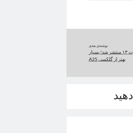
نوشته‌ی بعدی
تست باتری ردمی نوت ۱۳ منتشر شد؛ بسیار
بهتر از گلکسی A25
هید