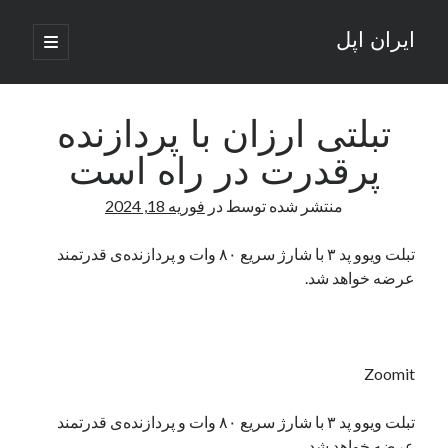
ایران اپل
باز
کردن
نوار
فهرست
اصلی
جستجو
کناری
جستجو
تبلتی ارزان با پردازنده
پرقدرت در راه است
نوشته‌های تازه
منتشر شده توسط
در
فوریه 18, 2024
راه‌های اتصال موبایل و کامپیوتر به یکدیگر: تجربه‌ای یکپارچه و کاربردی
انتقاد کاربران از اتمام زودهنگام بسته‌های اینترنت ایرانسل همزمان با شرایط
تبلت‌ ویوو پد ۳ با شارژ سریع ۸۰ وات و پردازنده‌ی قدرتمند
جنگی
عرضه خواهد شد.
ادعای نت‌بلاکس: قطعی اینترنت ایران بیش از 120 ساعت ادامه یافت؛ اتصال
کشور به حدود یک درصد رسید
قطعی اینترنت در ایران از مرز 48 ساعت گذشت!
گوشی HMD Luma با دوربین 50 مگاپیکسل و نمایشگر 120 هرتز رونمایی شد
Zoomit
تبلت‌ ویوو پد ۳ با شارژ سریع ۸۰ وات و پردازنده‌ی قدرتمند
آخرین دیدگاه‌ها
عرضه خواهد شد.