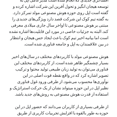
یک نویسنده دیدگاه وردپرس
در
تعمیرات تخصصی فیس آیدی
توسعه هیجان انگیز و تحول آفرین این شرکت اشاره کرده و
گفته است اپل روی حوزه هوش مصنوعی مولد تمرکز دارد.
به گفته تیم کوک این شرکت قصد دارد ویژگی‌های جدیدی را
مبتنی بر هوش مصنوعی تا اواخر سال جاری میلادی معرفی
بایگانی‌ها
کند. البته به جزئیات خاصی در مورد این قابلیت‌ها اشاره نشده
مارس 2026
است اما بیانیه اخیر تیم کوک باعث ایجاد حس هیجان و انتظار
فوریه 2026
در بین علاقمندان به اپل و جامعه فناوری شده است.
ژانویه 2026
دسامبر 2025
هوش مصنوعی مولد با کاربردهای مختلف در سال‌های اخیر
نوامبر 2025
بسیار چشمگیر ظاهر شده است. از کاربردهای مختلف این
آگوست 2025
فناوری می‌توان به تولید زبان طبیعی تولید محتوا و ترکیب
جولای 2025
تصویر اشاره کرد که در واقع نقطه قوت اصلی در این
ژوئن 2025
نوآوری‌ها محسوب می‌شود. از طرفی ورود غول فناوری
می 2025
نظیر اپل در این حوزه میتواند نشان از یک حرکت استراتژیک و
آوریل 2025
استفاده از قدرت هوش مصنوعی به روش‌های جدید باشد.
مارس 2025
فوریه 2025
از طرفی بسیاری از کاربران می‌دانند که حضور اپل در این
ژانویه 2025
حوزه به طور بالقوه با افزایش تجربیات کاربری از طریق
دسامبر 2024